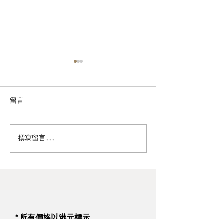
留言
撰寫留言......
Silhouette 不同型號的分別
Cricut及Silhou
務
* 所有價格以港元標示.