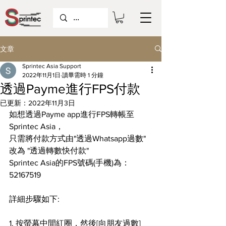
文章
Sprintec Asia Support
2022年11月1日
讀畢需時 1 分鐘
透過Payme進行FPS付款
已更新：
2022年11月3日
如想透過Payme app進行FPS轉帳至
Sprintec Asia，
只需將付款方式由"透過Whatsapp過數" 
改為 "透過轉數快付款"
Sprintec Asia的FPS號碼(手機)為：
52167519
詳細步驟如下:
1. 按螢幕中間紅圈，然後[向朋友過數] 