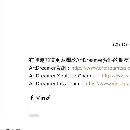
（ArtD
有興趣知道更多關於ArtDreamer資料的
ArtDreamer官網：
https://www.artdreamers.
ArtDreamer Youtube Channel：
https://www
ArtDreamer Instagram：
https://www.instagr