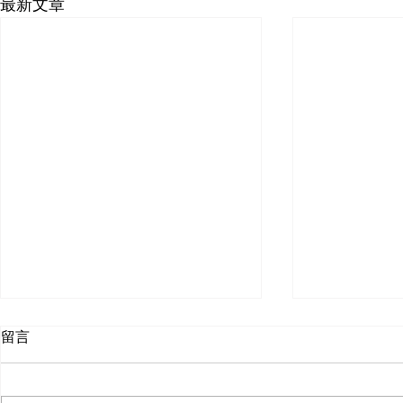
最新文章
徹底刪除和重新安裝Cricut
留言
Design Space
為什麼需要徹底刪除並重新安裝？