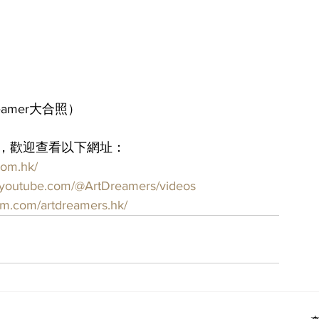
reamer大合照）
朋友，歡迎查看以下網址：
com.hk/
.youtube.com/@ArtDreamers/videos
am.com/artdreamers.hk/