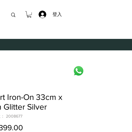
登入
t Iron-On 33cm x
 Glitter Silver
 2008677
399.00
價