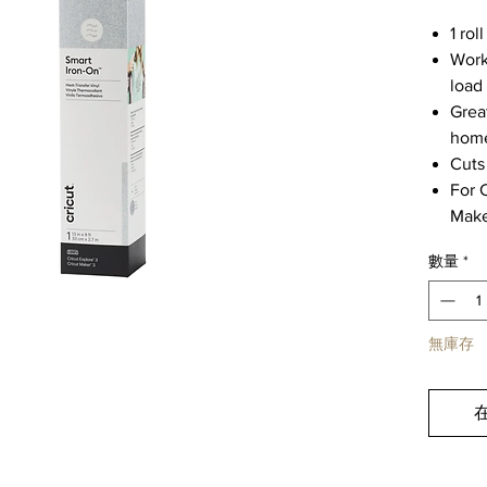
1 rol
Work
load
Grea
home
Cuts
For 
Make
數量
*
無庫存