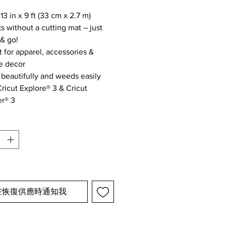
格
l 13 in x 9 ft (33 cm x 2.7 m)
s without a cutting mat – just
 & go!
t for apparel, accessories &
 decor
 beautifully and weeds easily
Cricut Explore® 3 & Cricut
r® 3
在恢復供應時通知我