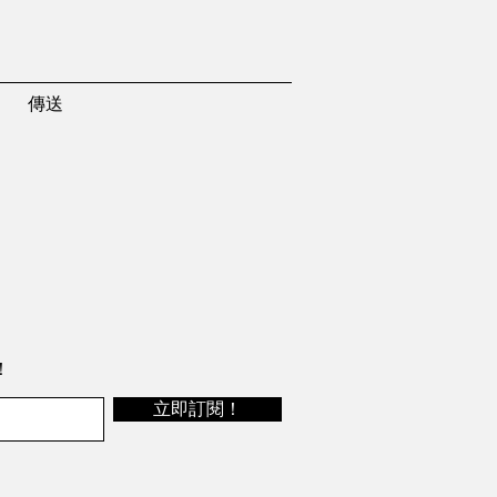
傳送
！
立即訂閱！