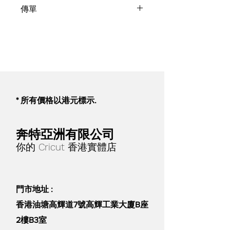
Copper Ready-To-Use Solution
傳單
(5L) x 1
1 年上門保養
Eng PDF
Chi PDF
* 所有價格以港元標示.
奔特亞洲有限公司
你的 Cricut 香港實體店
門市地址 :
香港油塘高輝道7號高輝工業大廈B座
2樓B3室