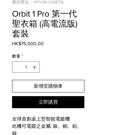
庫存單位： PT1-HK-O1SETA
Orbit 1 Pro 第一代
聖衣箱 (高電流版)
套裝
HK$75,000.00
價
格
數量
*
新增至購物車
立即購買
全球首創桌上型智能電鍍機
此機可電鍍之金屬: 銀、銅、鉑、
鎳